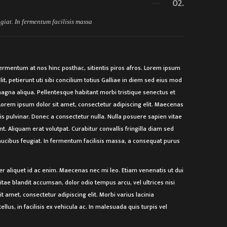
02.
giat. In fermentum facilisis massa
ermentum at nos hinc posthac, sitientis piros afros. Lorem ipsum
lit, petierunt uti sibi concilium totius Galliae in diem sed eius mod
agna aliqua. Pellentesque habitant morbi tristique senectus et
Lorem ipsum dolor sit amet, consectetur adipiscing elit. Maecenas
tis pulvinar. Donec a consectetur nulla. Nulla posuere sapien vitae
dunt. Aliquam erat volutpat. Curabitur convallis fringilla diam sed
ucibus feugiat. In fermentum facilisis massa, a consequat purus
r aliquet id ac enim. Maecenas nec mi leo. Etiam venenatis ut dui
itae blandit accumsan, dolor odio tempus arcu, vel ultrices nisi
it amet, consectetur adipiscing elit. Morbi varius lacinia
ellus, in facilisis ex vehicula ac. In malesuada quis turpis vel