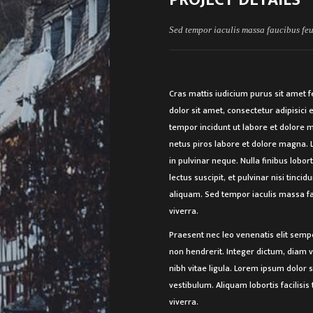
Sed tempor iaculis massa faucibus feu
Cras mattis iudicium purus sit amet f
dolor sit amet, consectetur adipisici e
tempor incidunt ut labore et dolore m
netus piros labore et dolore magna. 
in pulvinar neque. Nulla finibus lobor
lectus suscipit, et pulvinar nisi tinci
aliquam. Sed tempor iaculis massa fa
viverra.
Praesent nec leo venenatis elit sempe
non hendrerit. Integer dictum, diam v
nibh vitae ligula. Lorem ipsum dolor s
vestibulum. Aliquam lobortis facilisis t
viverra.