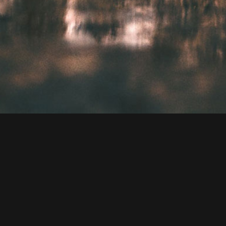
WELCOME TO NEW YORK
Nulla scelerisque, enim id elementum suscipit, magna odio fermentum
arcu, nec dictum nibh nibh et magna.
Praesent nec leo venenatis elit semper aliquet id ac enim. Maecenas nec
mi leo. Etiam venenatis ut dui non hendrerit. Integer dictum, diam vitae